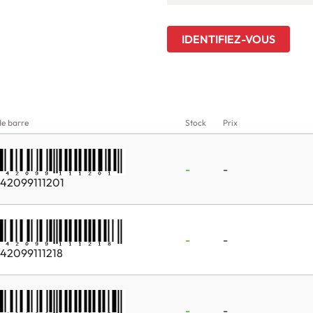
IDENTIFIEZ-VOUS
e barre
Stock
Prix
-
-
42099111201
-
-
42099111218
-
-