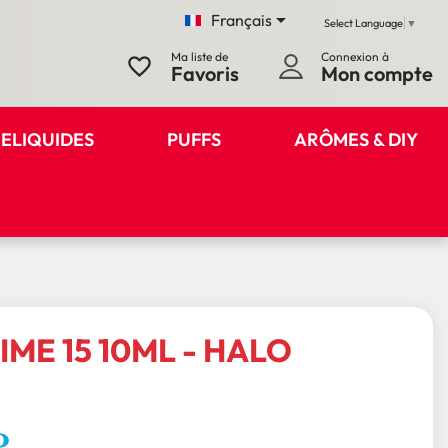

Français
Select Language
▼
Ma liste de
Connexion à
favorite_border
Favoris
Mon compte
ELIQUIDES
PUFFS
ARÔMES & DIY
IME 15 10ML - HALO