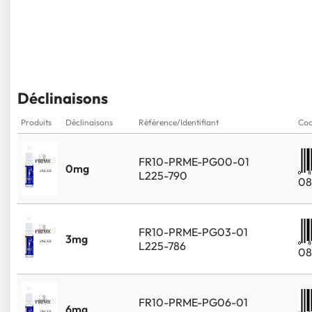
Déclinaisons
Produits
Déclinaisons
Référence/Identifiant
Cod
FR10-PRME-PG00-01
0mg
L225-790
08
FR10-PRME-PG03-01
3mg
L225-786
08
FR10-PRME-PG06-01
6mg