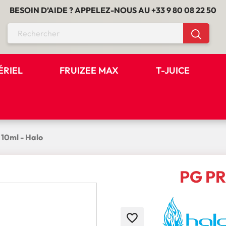
BESOIN D’AIDE ? APPELEZ-NOUS AU
+33 9 80 08 22 50
ÉRIEL
FRUIZEE MAX
T-JUICE
 10ml - Halo
PG PR
favorite_border