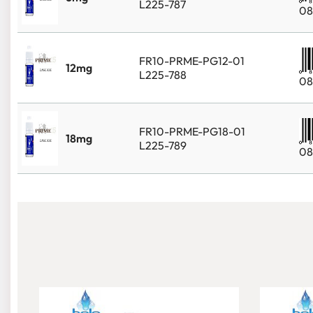
L225-787
08
FR10-PRME-PG12-01
12mg
L225-788
08
FR10-PRME-PG18-01
18mg
L225-789
08