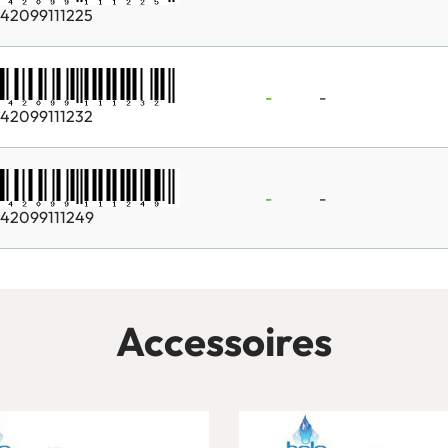
42099111225
-
-
42099111232
-
-
42099111249
Accessoires