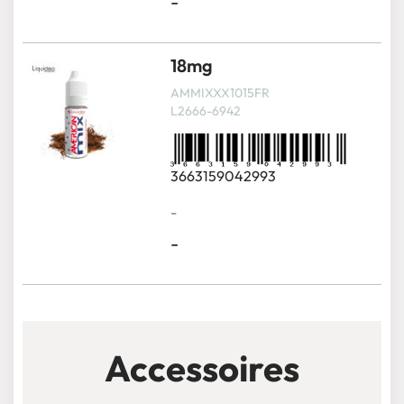
-
18mg
AMMIXXX1015FR
L2666-6942
3663159042993
-
-
Accessoires