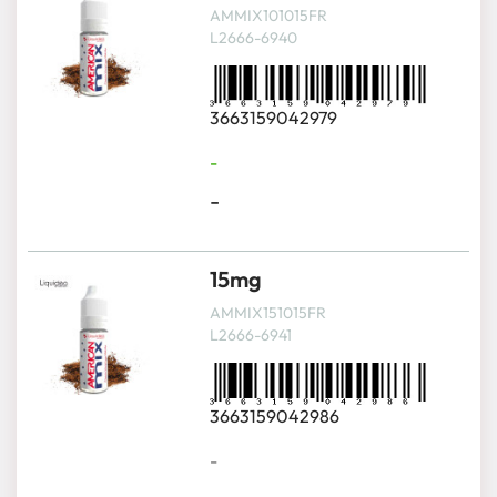
AMMIX101015FR
L2666-6940
3663159042979
-
-
15mg
AMMIX151015FR
L2666-6941
3663159042986
-