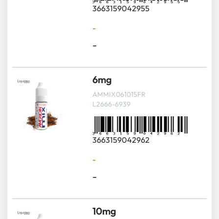
3663159042955
-
-
6mg
AMMIX061015FR
L2666-6939
3663159042962
-
-
10mg