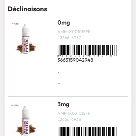
Déclinaisons
0mg
AMMIX001015FR
L2666-6937
3663159042948
-
-
3mg
AMMIX031015FR
L2666-6938