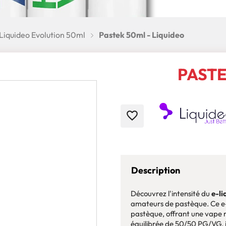
Liquideo Evolution 50ml
Pastek 50ml - Liquideo
PASTE
favorite_border
Description
Découvrez l'intensité du
e-li
amateurs de pastèque. Ce e-l
pastèque, offrant une vape 
équilibrée de 50/50 PG/VG, i