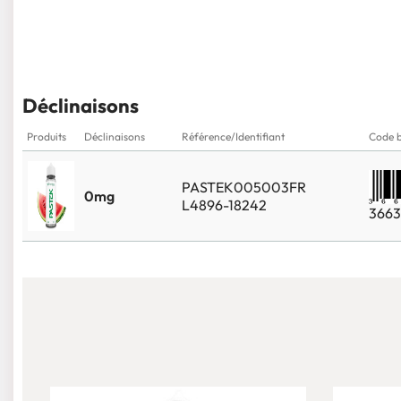
Déclinaisons
Produits
Déclinaisons
Référence/Identifiant
Code 
PASTEK005003FR
0mg
L4896-18242
3663