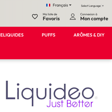

Français
Select Language
▼
Ma liste de
Connexion à
favorite_border
Favoris
Mon compte
ELIQUIDES
PUFFS
ARÔMES & DIY