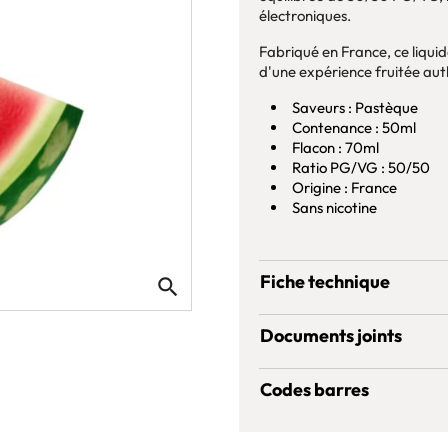
électroniques.
Fabriqué en France, ce liquid
d'une expérience fruitée aut
Saveurs : Pastèque
Contenance : 50ml
Flacon : 70ml
Ratio PG/VG : 50/50
Origine : France
Sans nicotine
Fiche technique
search
Documents joints
Codes barres