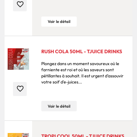
favorite_border
Voir le détail
RUSH COLA 50ML - TJUICE DRINKS
Plongez dans un moment savoureux où le
farniente est roi et où les saveurs sont
pétillantes à souhait. Il est urgent d'assouvir
votre soif d'e-juices...
favorite_border
Voir le détail
TROPI COOL 50ML - TJUICE DRINKS