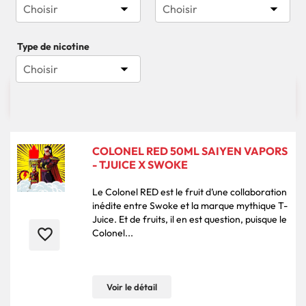


Choisir
Choisir
Type de nicotine

Choisir

3004 produits
Pertinence
COLONEL RED 50ML SAIYEN VAPORS
- TJUICE X SWOKE
Le Colonel RED est le fruit d’une collaboration
inédite entre Swoke et la marque mythique T-
Juice. Et de fruits, il en est question, puisque le
favorite_border
Colonel...
Voir le détail