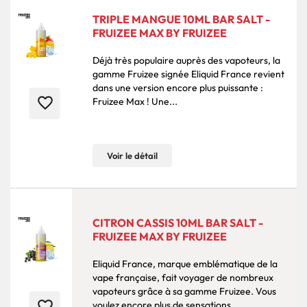
TRIPLE MANGUE 10ML BAR SALT -
FRUIZEE MAX BY FRUIZEE
Déjà très populaire auprès des vapoteurs, la
gamme Fruizee signée Eliquid France revient
dans une version encore plus puissante :
favorite_border
Fruizee Max ! Une...
Voir le détail
CITRON CASSIS 10ML BAR SALT -
FRUIZEE MAX BY FRUIZEE
Eliquid France, marque emblématique de la
vape française, fait voyager de nombreux
vapoteurs grâce à sa gamme Fruizee. Vous
favorite_border
voulez encore plus de sensations...