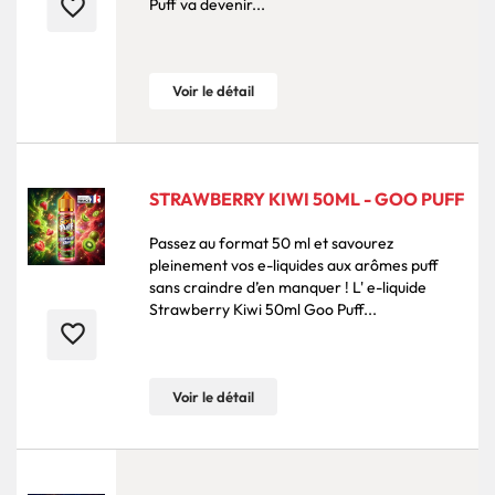
favorite_border
Puff va devenir...
Voir le détail
STRAWBERRY KIWI 50ML - GOO PUFF
Passez au format 50 ml et savourez
pleinement vos e-liquides aux arômes puff
sans craindre d’en manquer ! L' e-liquide
Strawberry Kiwi 50ml Goo Puff...
favorite_border
Voir le détail