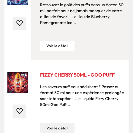
Retrouvez le goût des puffs dans un flacon 50
ml, parfait pour ne jamais manquer de votre
e-liquide favori. L' e-liquide Blueberry
favorite_border
Pomegranate Ice...
Voir le détail
FIZZY CHERRY 50ML - GOO PUFF
Les saveurs puff vous séduisent ? Passez au
format 50 ml pour une expérience prolongée
sans interruption ! L' e-liquide Fizzy Cherry
50ml Goo Puff...
favorite_border
Voir le détail