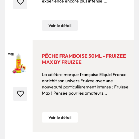
favorite_border
expérience encore plus intense,...
Voir le détail
PÊCHE FRAMBOISE 50ML - FRUIZEE
MAX BY FRUIZEE
La célèbre marque française Eliquid France
enrichit son univers Fruizee avec une
nouveauté particulièrement intense : Fruizee
favorite_border
Max ! Pensée pour les amateurs...
Voir le détail