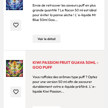
Envie de retrouver les saveurs puff en plus
grande quantité ? Le flacon 50 ml est idéal
pour éviter la panne sèche ! L' e-liquide Mr
Blue 50ml Goo...
favorite_border
Voir le détail
KIWI PASSION FRUIT GUAVA 50ML -
GOO PUFF
Vous raffolez des arômes type puff ? Optez
pour une version 50 ml afin de savourer
durablement votre e-liquide préféré. L' e-
favorite_border
liquide Kiwi Passion...