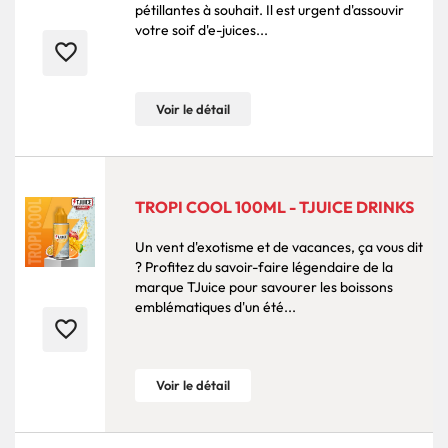
pétillantes à souhait. Il est urgent d'assouvir
votre soif d'e-juices...
favorite_border
Voir le détail
TROPI COOL 100ML - TJUICE DRINKS
Un vent d'exotisme et de vacances, ça vous dit
? Profitez du savoir-faire légendaire de la
marque TJuice pour savourer les boissons
emblématiques d'un été...
favorite_border
Voir le détail