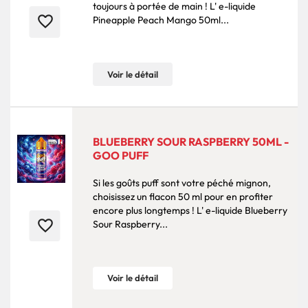
toujours à portée de main ! L' e-liquide
favorite_border
Pineapple Peach Mango 50ml...
Voir le détail
BLUEBERRY SOUR RASPBERRY 50ML -
GOO PUFF
Si les goûts puff sont votre péché mignon,
choisissez un flacon 50 ml pour en profiter
encore plus longtemps ! L' e-liquide Blueberry
favorite_border
Sour Raspberry...
Voir le détail