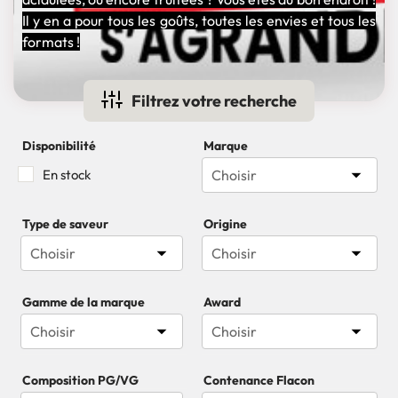
Il y en a pour tous les goûts, toutes les envies et tous les
formats !
Filtrez votre recherche
Disponibilité
Marque

En stock
Choisir
Type de saveur
Origine


Choisir
Choisir
Gamme de la marque
Award


Choisir
Composition PG/VG
Contenance Flacon