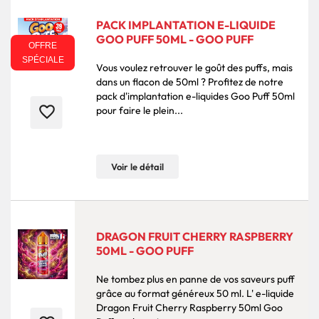
PACK IMPLANTATION E-LIQUIDE
GOO PUFF 50ML - GOO PUFF
OFFRE
SPÉCIALE
Vous voulez retrouver le goût des puffs, mais
dans un flacon de 50ml ? Profitez de notre
pack d'implantation e-liquides Goo Puff 50ml
favorite_border
pour faire le plein...
Voir le détail
DRAGON FRUIT CHERRY RASPBERRY
50ML - GOO PUFF
Ne tombez plus en panne de vos saveurs puff
grâce au format généreux 50 ml. L' e-liquide
Dragon Fruit Cherry Raspberry 50ml Goo