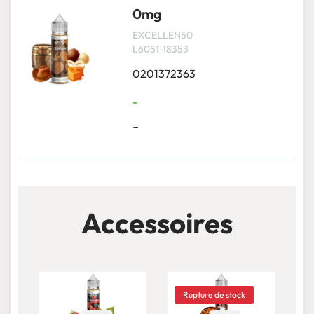
0mg
EXCELLEN50
L6051-18353
0201372363
-
-
Accessoires
Rupture de stock