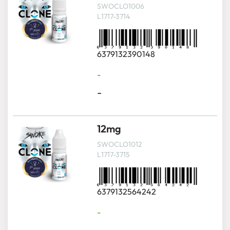
SWOCLO1006
L1717-3714
6379132390148
-
-
12mg
SWOCLO1012
L1717-3715
6379132564242
-
-