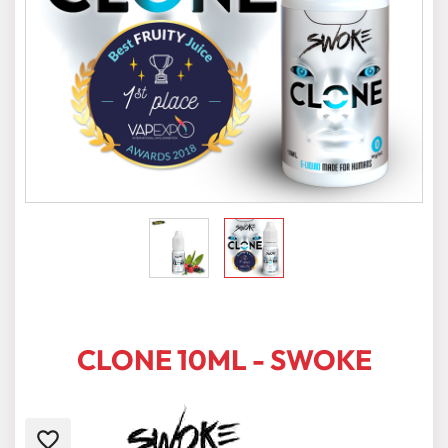
CLONE 10ML - SWOKE
favorite_border