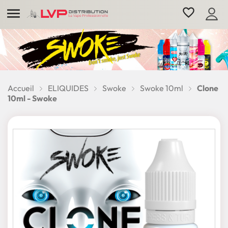

favorite_border
Accueil
ELIQUIDES
Swoke
Swoke 10ml
Clone
10ml - Swoke