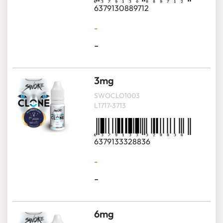
6379130889712
-
-
3mg
SWOCLO1003
L1717-3713
6379133328836
-
-
6mg