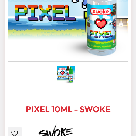
PIXEL 10ML - SWOKE
favorite_border