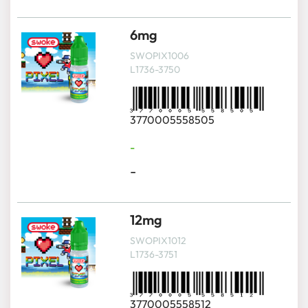
6mg
SWOPIX1006
L1736-3750
3770005558505
-
-
12mg
SWOPIX1012
L1736-3751
3770005558512