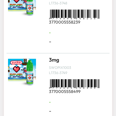
L1736-3748
3770005558239
-
-
3mg
SWOPIX1003
L1736-3749
3770005558499
-
-