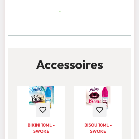
-
-
Accessoires
favorite_border
favorite_border
BIKINI 10ML -
BISOU 10ML -
SWOKE
SWOKE