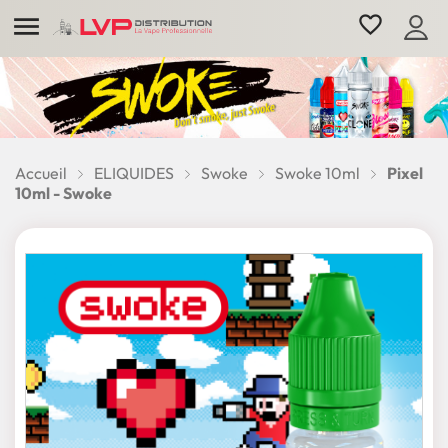

favorite_border
Accueil
ELIQUIDES
Swoke
Swoke 10ml
Pixel
10ml - Swoke