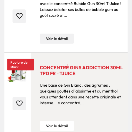
avec le concentré Bubble Gun 30ml T-Juice !
Laissez éclater ses bulles de bubble gum au
favorite_border
goût sucré et...
Voir le détail
Rupture de
stock
CONCENTRÉ GINS ADDICTION 30ML
TPD FR - TJUICE
Une base de Gin Blanc , des agrumes ,
quelques gouttes d' absinthe et du menthol
vous attendent dans une recette originale et
favorite_border
intense. Le concentré...
Voir le détail