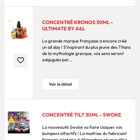
CONCENTRÉ KRONOS 30ML -
ULTIMATE BY A&L
La grande marque française a encore créé
un all day ! S'inspirant du plus jeune des Titans
de la mythologie grecque, vos sens seront
favorite_border
subjugués par...
Voir le détail
CONCENTRÉ TILT 30ML - SWOKE
La nouveauté Swoke va faire claquer vos
bumpers olfactifs ! La maitrise du fabricant
français n'est plus à démontrer et vous allez