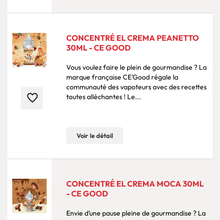
CONCENTRÉ EL CREMA PEANETTO
30ML - CE GOOD
Vous voulez faire le plein de gourmandise ? La
marque française CE'Good régale la
communauté des vapoteurs avec des recettes
favorite_border
toutes alléchantes ! Le...
Voir le détail
CONCENTRÉ EL CREMA MOCA 30ML
- CE GOOD
Envie d’une pause pleine de gourmandise ? La