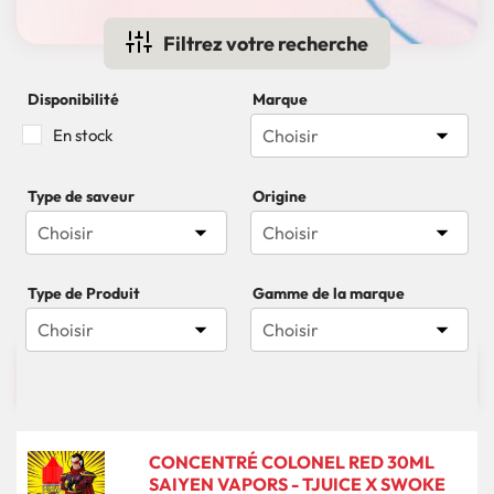
Filtrez votre recherche
Disponibilité
Marque

En stock
Choisir
Type de saveur
Origine


Choisir
Choisir
Type de Produit
Gamme de la marque


Choisir
Choisir

636 produits
Pertinence
CONCENTRÉ COLONEL RED 30ML
SAIYEN VAPORS - TJUICE X SWOKE