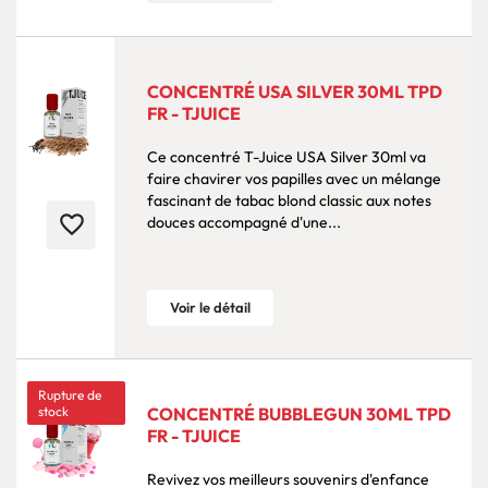
CONCENTRÉ USA SILVER 30ML TPD
FR - TJUICE
Ce concentré T-Juice USA Silver 30ml va
faire chavirer vos papilles avec un mélange
fascinant de tabac blond classic aux notes
favorite_border
douces accompagné d'une...
Voir le détail
Rupture de
stock
CONCENTRÉ BUBBLEGUN 30ML TPD
FR - TJUICE
Revivez vos meilleurs souvenirs d'enfance