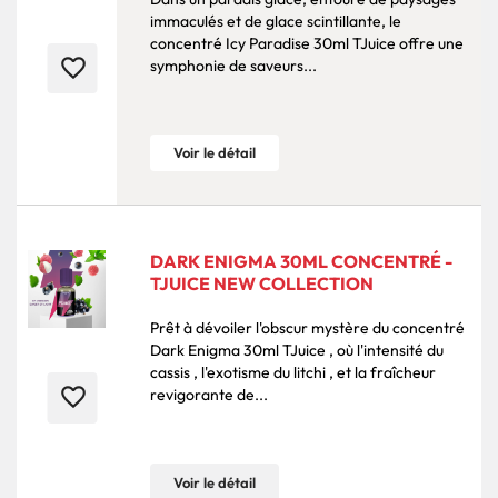
immaculés et de glace scintillante, le
concentré Icy Paradise 30ml TJuice offre une
favorite_border
symphonie de saveurs...
Voir le détail
DARK ENIGMA 30ML CONCENTRÉ -
TJUICE NEW COLLECTION
Prêt à dévoiler l'obscur mystère du concentré
Dark Enigma 30ml TJuice , où l'intensité du
cassis , l'exotisme du litchi , et la fraîcheur
favorite_border
revigorante de...
Voir le détail