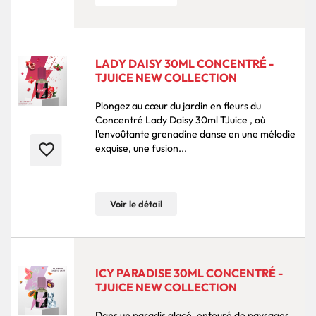
LADY DAISY 30ML CONCENTRÉ -
TJUICE NEW COLLECTION
Plongez au cœur du jardin en fleurs du
Concentré Lady Daisy 30ml TJuice , où
l'envoûtante grenadine danse en une mélodie
favorite_border
exquise, une fusion...
Voir le détail
ICY PARADISE 30ML CONCENTRÉ -
TJUICE NEW COLLECTION
Dans un paradis glacé, entouré de paysages