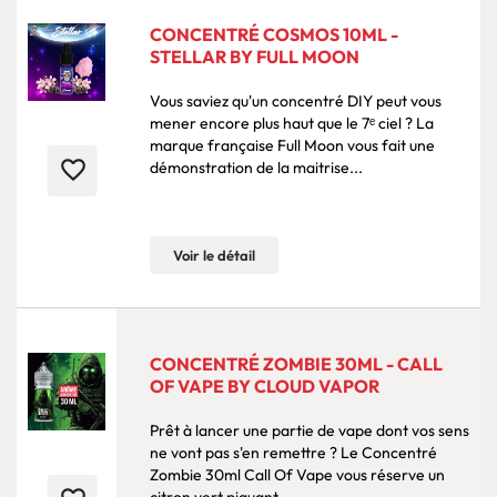
CONCENTRÉ COSMOS 10ML -
STELLAR BY FULL MOON
Vous saviez qu'un concentré DIY peut vous
mener encore plus haut que le 7ᵉ ciel ? La
marque française Full Moon vous fait une
favorite_border
démonstration de la maitrise...
Voir le détail
CONCENTRÉ ZOMBIE 30ML - CALL
OF VAPE BY CLOUD VAPOR
Prêt à lancer une partie de vape dont vos sens
ne vont pas s'en remettre ? Le Concentré
Zombie 30ml Call Of Vape vous réserve un
citron vert piquant,...