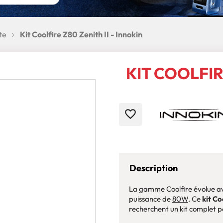
te
Kit Coolfire Z80 Zenith II - Innokin
KIT COOLFIR
favorite_border
Description
La gamme Coolfire évolue ave
puissance de
80W
. Ce
kit Co
recherchent un kit complet p