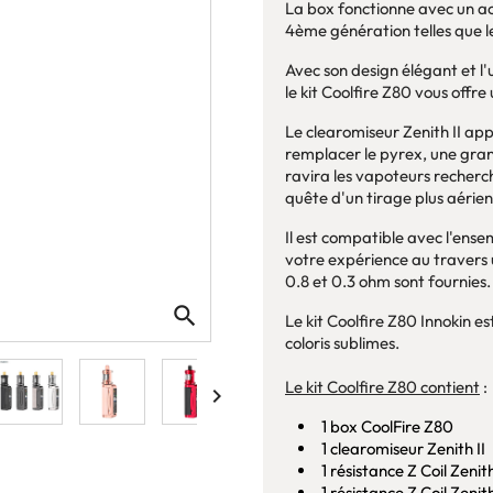
La box fonctionne avec un ac
4ème génération telles que l
Avec son design élégant et l'u
le kit Coolfire Z80 vous offr
Le clearomiseur Zenith II appo
remplacer le pyrex, une gran
ravira les vapoteurs recherch
quête d'un tirage plus aérien
Il est compatible avec l'ense
votre expérience au travers 
0.8 et 0.3 ohm sont fournies.
search
Le kit Coolfire Z80 Innokin es
coloris sublimes.
Le kit Coolfire Z80 contient
:

1 box CoolFire Z80
1 clearomiseur Zenith II
1 résistance Z Coil Zeni
1 résistance Z Coil Zeni