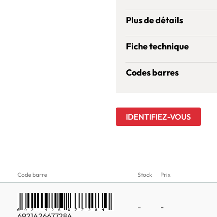
Plus de détails
Fiche technique
Codes barres
IDENTIFIEZ-VOUS
Code barre
Stock
Prix
-
-
6921426677284